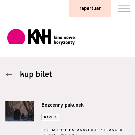
repertuar
kup bilet
Bezcenny pakunek
REŻ.
MICHEL HAZANAVICIUS
/ FRANCJA,