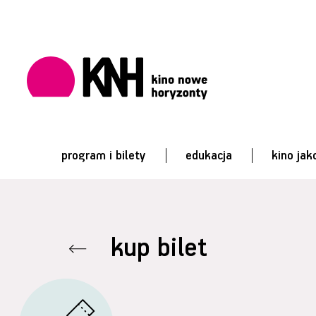
program i bilety
edukacja
kino jak
kup bilet